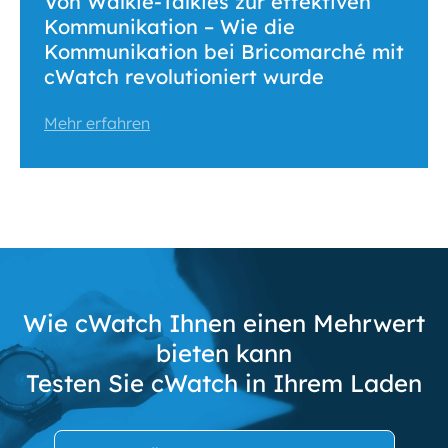
Von Walkie-Talkies zur effektiven
Kommunikation – Wie die
Kommunikation bei Bricomarché mit
cWatch revolutioniert wurde
Mehr erfahren
Wie cWatch Ihnen einen Mehrwert
bieten kann
Testen Sie cWatch in Ihrem Laden