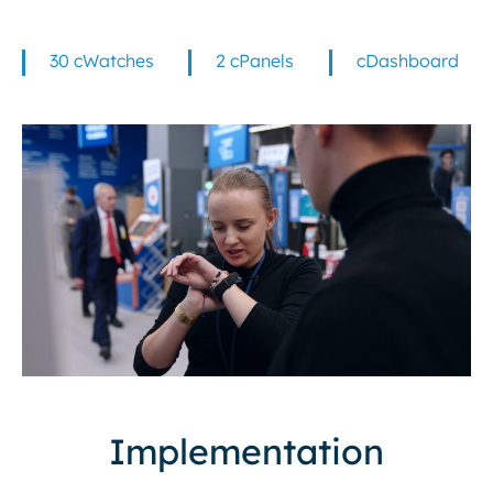
30 cWatches
2 cPanels
cDashboard
Implementation