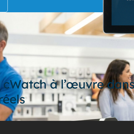
 cWatch à l’œuvre dans
réels