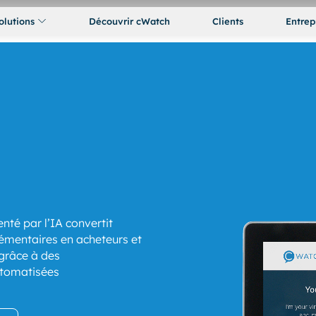
olutions
Découvrir cWatch
Clients
Entrep
enté par l’IA convertit
lémentaires en acheteurs et
 grâce à des
tomatisées